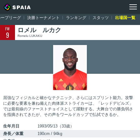
トップ
ワールドカップ ロシア大会
出場国一覧
ベルギー
ロメル
ループリーグ
決勝トーナメント
ランキング
スタッツ
出場国一覧
FW
ロメル ルカク
9
Romelu LUKAKU
屈強なフィジカルと確かなテクニック、さらにはスプリント能力。攻撃
に必要な要素を兼ね備えた肉体派ストライカーは、「レッドデビルズ」
では最前線のファーストチョイスとして躍動する。大舞台での勝負弱さ
を指摘されてきたが、その声をワールドカップで払拭できるか。
生年月日
1993/05/13（33歳）
身長／体重
190cm / 94kg