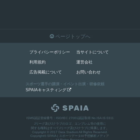

ページトップへ
プライバシーポリシー
当サイトについて
利用規約
運営会社
広告掲載について
お問い合わせ
スポーツ選手の講演・イベント出演・研修依頼
SPAIAキャスティング

ISMS認証登録番号：ISO/IEC 27001認証取得 No.ISA IS 0311
Jリーグ及びJクラブのロゴ、エンブレム等の使用に
関する権利はすべてJリーグ及びJクラブに帰属します。
Copyright © 2017 Data Stadium All Rights Reserved.
Copyright©
SPAIA | スポーツデータAI予想解析メディア
All Rights Reserved.