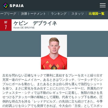
トップ
ワールドカップ ロシア大会
出場国一覧
ベルギー
ケビン
ループリーグ
決勝トーナメント
ランキング
スタッツ
出場国一覧
MF
ケビン デブライネ
7
Kevin DE BRUYNE
左右を問わない正確なキックで勝利に直結するプレーを次々と繰り出す
充実一途のゲームメイカー。あるときはワンタッチ、ツータッチでシン
プルにボールを動かし、またあるときは自ら持ち運んで強烈なシュート
を放つ、まさに変化を生み出すことにたけたプレーヤーだ。所属先のマ
ンチェスター・シティでは不動のレギュラーに定着し、無類の強さを見
せつけるアタッカー陣の枢軸として躍動。代表でもトップ下を務め、圧
倒的な得点力を誇る「レッドデビルズ」の先頭に立ち続けてきた。今季
の好調ぶりをロシアでも発揮できれば、今大会の「主役」としてスポッ