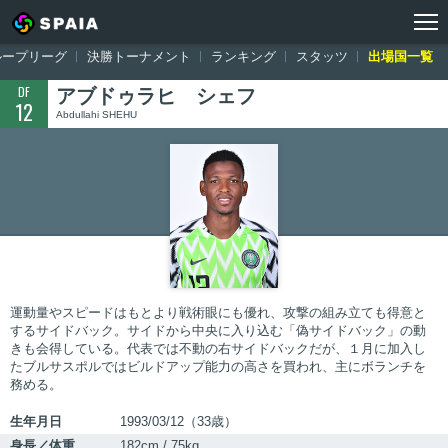
トップ
ワールドカップ ロシア大会
出場国一覧
ナイジェリア
ア
ループリーグ
決勝トーナメント
ランキング
スタッツ
出場国一覧
DF
アブドゥラヒ シェフ
12
Abdullahi SHEHU
運動量やスピードはもとより戦術眼にも優れ、攻撃の組み立ても得意と
するサイドバック。サイドから中央に入り込む「偽サイドバック」の動
きも会得している。代表では不動の右サイドバックだが、１月に加入し
たブルサスポルではビルドアップ能力の高さを買われ、主にボランチを
務める。
生年月日
1993/03/12（33歳）
身長／体重
182cm / 75kg