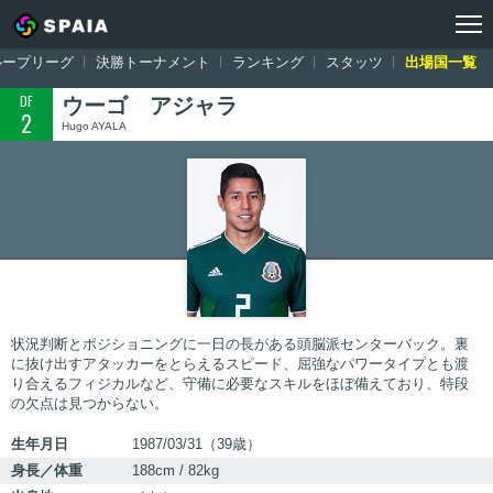
トップ
ワールドカップ ロシア大会
出場国一覧
メキシコ
ウーゴ
ループリーグ
決勝トーナメント
ランキング
スタッツ
出場国一覧
DF
ウーゴ アジャラ
2
Hugo AYALA
状況判断とポジショニングに一日の長がある頭脳派センターバック。裏
に抜け出すアタッカーをとらえるスピード、屈強なパワータイプとも渡
り合えるフィジカルなど、守備に必要なスキルをほぼ備えており、特段
の欠点は見つからない。
生年月日
1987/03/31（39歳）
身長／体重
188cm / 82kg