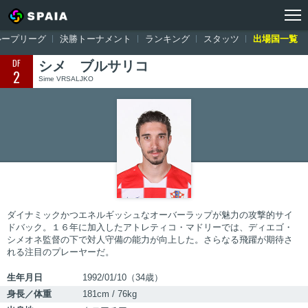
トップ
ワールドカップ ロシア大会
出場国一覧
クロアチア
シメ
ループリーグ
決勝トーナメント
ランキング
スタッツ
出場国一覧
DF
シメ ブルサリコ
2
Sime VRSALJKO
ダイナミックかつエネルギッシュなオーバーラップが魅力の攻撃的サイ
ドバック。１６年に加入したアトレティコ・マドリーでは、ディエゴ・
シメオネ監督の下で対人守備の能力が向上した。さらなる飛躍が期待さ
れる注目のプレーヤーだ。
生年月日
1992/01/10（34歳）
身長／体重
181cm / 76kg