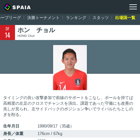
トップ
ワールドカップ ロシア大会
出場国一覧
韓国
ホン チョ
ループリーグ
決勝トーナメント
ランキング
スタッツ
出場国一覧
DF
ホン チョル
14
HONG Chul
タイミングの良い攻撃参加で前線のサポートをこなし、ボールを持てば
高精度の左足のクロスでチャンスを演出。課題であった守備にも改善の
兆しが見られ、左サイドバックのポジション争いでライバルたちとしの
ぎを削る。
生年月日
1990/09/17（35歳）
身長／体重
176cm / 67kg