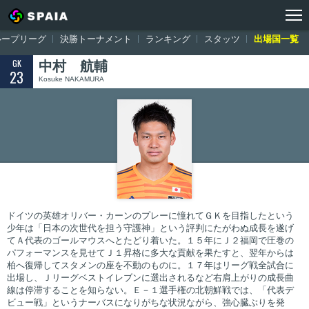
トップ
ワールドカップ ロシア大会
出場国一覧
日本
中村 航輔
ループリーグ
決勝トーナメント
ランキング
スタッツ
出場国一覧
GK
中村 航輔
23
Kosuke NAKAMURA
ドイツの英雄オリバー・カーンのプレーに憧れてＧＫを目指したという
少年は「日本の次世代を担う守護神」という評判にたがわぬ成長を遂げ
てＡ代表のゴールマウスへとたどり着いた。１５年にＪ２福岡で圧巻の
パフォーマンスを見せてＪ１昇格に多大な貢献を果たすと、翌年からは
柏へ復帰してスタメンの座を不動のものに。１７年はリーグ戦全試合に
出場し、Ｊリーグベストイレブンに選出されるなど右肩上がりの成長曲
線は停滞することを知らない。Ｅ－１選手権の北朝鮮戦では、「代表デ
ビュー戦」というナーバスになりがちな状況ながら、強心臓ぶりを発