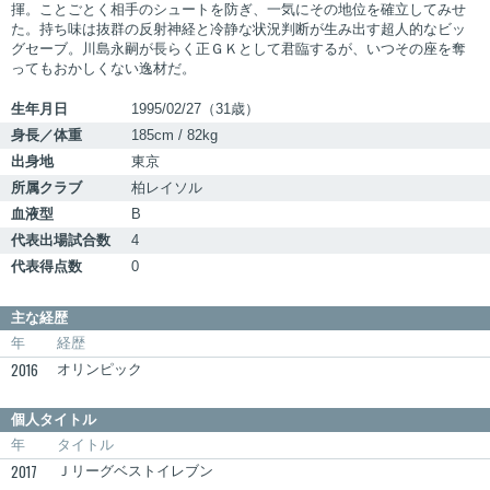
揮。ことごとく相手のシュートを防ぎ、一気にその地位を確立してみせ
た。持ち味は抜群の反射神経と冷静な状況判断が生み出す超人的なビッ
グセーブ。川島永嗣が長らく正ＧＫとして君臨するが、いつその座を奪
ってもおかしくない逸材だ。
生年月日
1995/02/27（31歳）
身長／体重
185cm / 82kg
出身地
東京
所属クラブ
柏レイソル
血液型
B
代表出場試合数
4
代表得点数
0
主な経歴
年
経歴
2016
オリンピック
個人タイトル
年
タイトル
2017
Ｊリーグベストイレブン