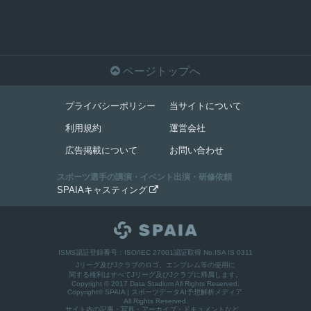

ページトップへ
プライバシーポリシー
当サイトについて
利用規約
運営会社
広告掲載について
お問い合わせ
スポーツ選手の講演・イベント出演・研修依頼
SPAIAキャスティング

ISMS認証登録番号：ISO/IEC 27001認証取得 No.ISA IS 0311
Jリーグ及びJクラブのロゴ、エンブレム等の使用に
関する権利はすべてJリーグ及びJクラブに帰属します。
Copyright © 2017 Data Stadium All Rights Reserved.
Copyright©
SPAIA | スポーツデータAI予想解析メディア
All Rights Reserved.
サイト内の記事・写真・アーカイブ・ドキュメントなど、