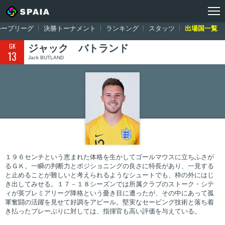
トップ
ワールドカップ ロシア大会
出場国一覧
イングランド
ジ
ループリーグ
決勝トーナメント
ランキング
スタッツ
出場国一覧
GK
ジャック バトランド
13
Jack BUTLAND
１９６センチという恵まれた体格を生かしてゴールマウスに立ちふさが
るＧＫ。一瞬の判断力とポジショニングの良さに特長があり、一見する
と止めることが難しいと考えられるようなシュートでも、枠の外にはじ
き出してみせる。１７－１８シーズンでは所属クラブのストーク・シテ
ィが英プレミアリーグ降格という憂き目に遭ったが、その中にあって孤
軍奮闘の活躍を見せて好調をアピール。堅実なセービング技術と落ち着
き払ったプレーぶりに対しては、指揮官も高い評価を与えている。