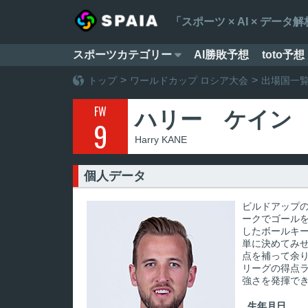
「スポーツ × AI × デ
スポーツカテゴリー
AI勝敗予想
toto予想

トップ
ワールドカップ ロシア大会
出場国一
FW
ハリー ケイン
9
Harry KANE
個人データ
ビルドアップ
ークでゴール
したボールキ
単に決めてみ
点を補って余
リーグの得点
強さを発揮で
生年月日