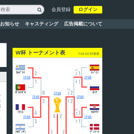
会員登録
ログイン

お知らせ
キャスティング
広告掲載について
W杯 トーナメント表
7/16 02:55更新
PK
2
1
ｳﾙｸﾞｱｲ
ｽﾍﾟｲﾝ
3
詳細
詳細
1
1
4
ワ
PK
0
2
ﾎﾟﾙﾄｶﾞﾙ
3
ﾛｼｱ
詳細
か
詳細
詳細
2
2
簡
4
弱
PK
ア
4
1
ﾌﾗﾝｽ
ｸﾛｱﾁｱ
3
4
2
負
詳細
詳細
3
1
2
1
2
ｱﾙｾﾞﾝﾁﾝ
ﾃﾞﾝﾏｰｸ