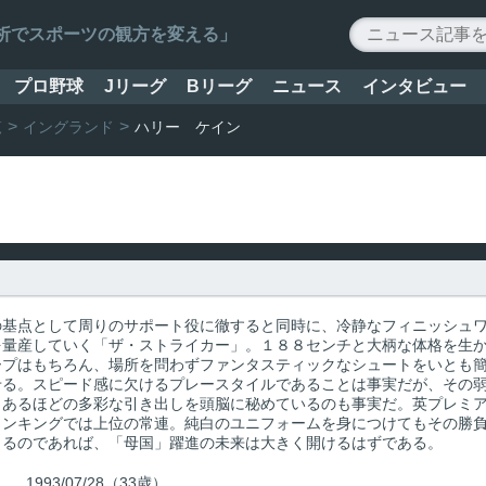
ータ解析でスポーツの観方を変える」
プロ野球
Jリーグ
Bリーグ
ニュース
インタビュー
覧
イングランド
ハリー ケイン
の基点として周りのサポート役に徹すると同時に、冷静なフィニッシュ
を量産していく「ザ・ストライカー」。１８８センチと大柄な体格を生
ープはもちろん、場所を問わずファンタスティックなシュートをいとも
せる。スピード感に欠けるプレースタイルであることは事実だが、その
りあるほどの多彩な引き出しを頭脳に秘めているのも事実だ。英プレミ
ランキングでは上位の常連。純白のユニフォームを身につけてもその勝
きるのであれば、「母国」躍進の未来は大きく開けるはずである。
1993/07/28（33歳）