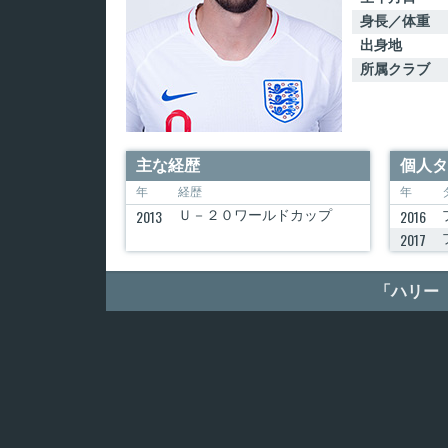
身長／体重
出身地
所属クラブ
主な経歴
個人タ
年
経歴
年
2013
2016
Ｕ－２０ワールドカップ
2017
「ハリー