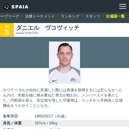
トップ
ワールドカップ ロシア大会
出場国一覧
オーストラリア
ループリーグ
決勝トーナメント
ランキング
スタッツ
出場国一覧
GK
ダニエル ヴコヴィッチ
18
Daniel VUKOVIC
かつてベガルタ仙台に所属した際には真価を発揮するには至らなかった
ものの、失敗を糧に積み重ねた努力が報われ、メンバー入りを果たし
た。円熟期を迎え、安定感を増した守護神は、ベンチから辛抱強く出場
機会をうかがうことになる。
生年月日
1985/03/27（41歳）
身長／体重
187cm / 94kg