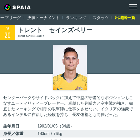
トップ
ワールドカップ ロシア大会
出場国一覧
オーストラリア
ループリーグ
決勝トーナメント
ランキング
スタッツ
出場国一覧
DF
トレント セインズベリー
20
Trent SAINSBURY
センターバックやサイドバックに加えて中盤の守備的なポジションもこ
なすユーティリティープレーヤー。卓越した判断力と空中戦の強さ、徹
底したマーキングで相手の攻撃陣に仕事をさせない。イタリアの強豪で
あるインテルに在籍した経験を持ち、長友佑都とも同僚だった。
生年月日
1992/01/05（34歳）
身長／体重
183cm / 76kg