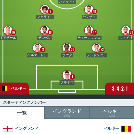
バチュアイ
8
18
フェライニ
ヤヌザイ
16
19
17
22
Ｔアザール
デンベレ
ティーレマンス
シャドリ
3
20
23
ベルマーレン
ボヤタ
デンドンケル
1
クルトワ
3-4-2-1
ベルギー
スターティングメンバー
イングランド
ベルギー
一覧
成績
成績
イングランド
ベルギー