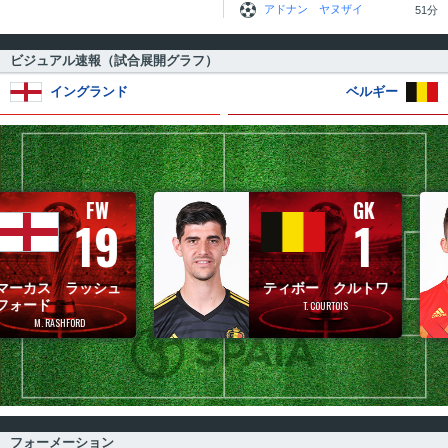
アドナン ヤヌザイ
51分
ビジュアル速報（試合展開グラフ）
イングランド
ベルギー
FW
GK
19
1
 ラッシュ
ティボー クルトワ
T. COURTOIS
ASHFORD
フォーメーション