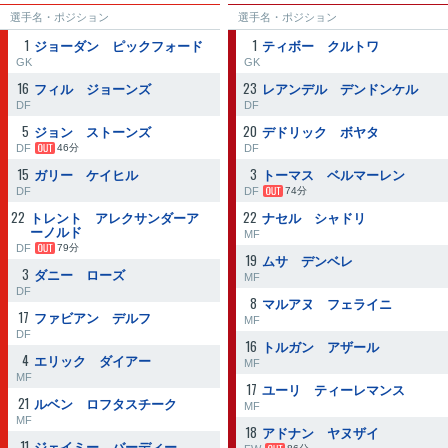
選手名・ポジション
選手名・ポジション
1
1
ジョーダン ピックフォード
ティボー クルトワ
GK
GK
16
23
フィル ジョーンズ
レアンデル デンドンケル
DF
DF
5
20
ジョン ストーンズ
デドリック ボヤタ
DF
DF
46分
15
3
ガリー ケイヒル
トーマス ベルマーレン
DF
DF
74分
22
22
トレント アレクサンダーア
ナセル シャドリ
ーノルド
MF
DF
79分
19
ムサ デンベレ
3
ダニー ローズ
MF
DF
8
マルアヌ フェライニ
17
ファビアン デルフ
MF
DF
16
トルガン アザール
4
エリック ダイアー
MF
MF
17
ユーリ ティーレマンス
21
ルベン ロフタスチーク
MF
MF
18
アドナン ヤヌザイ
11
ジェイミー バーディー