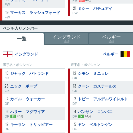
FW
86分
FW
21
ミシー バチュアイ
19
マーカス ラッシュフォード
FW
FW
ベンチ入りメンバー
イングランド
ベルギー
一覧
成績
成績
イングランド
ベルギー
選手名・ポジション
選手名・ポジション
13
12
ジャック バトランド
シモン ミニョレ
GK
GK
23
13
ニック ポープ
クーン カステールス
GK
GK
2
2
カイル ウォーカー
トビー アルデルワイレルト
DF
DF
6
4
ハリー マグワイア
バンサン コンパニ
DF
DF
46分
74分
12
5
キーラン トリッピアー
ヤン ベルトンゲン
DF
DF