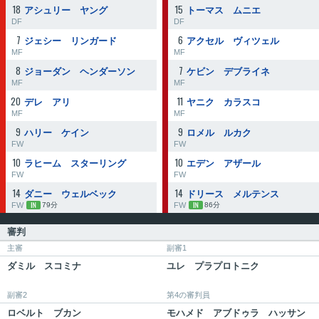
18
15
アシュリー ヤング
トーマス ムニエ
DF
DF
7
6
ジェシー リンガード
アクセル ヴィツェル
MF
MF
8
7
ジョーダン ヘンダーソン
ケビン デブライネ
MF
MF
20
11
デレ アリ
ヤニク カラスコ
MF
MF
9
9
ハリー ケイン
ロメル ルカク
FW
FW
10
10
ラヒーム スターリング
エデン アザール
FW
FW
14
14
ダニー ウェルベック
ドリース メルテンス
FW
FW
79分
86分
審判
主審
副審1
ダミル スコミナ
ユレ プラプロトニク
副審2
第4の審判員
ロベルト ブカン
モハメド アブドゥラ ハッサン