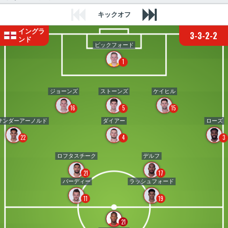
キックオフ
イングラ
3-3-2-2
ンド
ピックフォード
1
ジョーンズ
ストーンズ
ケイヒル
16
5
15
サンダーアーノルド
ダイアー
ローズ
22
4
3
ロフタスチーク
デルフ
21
17
バーディー
ラッシュフォード
11
19
21