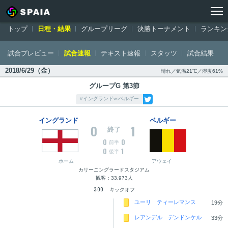
トップ
ワールドカップ ロシア大会
日程・結果
イングランド対ベル
トップ
日程・結果
グループリーグ
決勝トーナメント
ランキン
試合プレビュー
試合速報
テキスト速報
スタッツ
試合結果
2018/6/29（金）
晴れ／気温21℃／湿度61%
グループG 第3節
#イングランドvsベルギー
イングランド
ベルギー
0
1
終了
0
0
前半
0
1
後半
ホーム
アウェイ
カリーニングラードスタジアム
観客：33,973人
3:00
キックオフ
ユーリ ティーレマンス
19分
レアンデル デンドンケル
33分