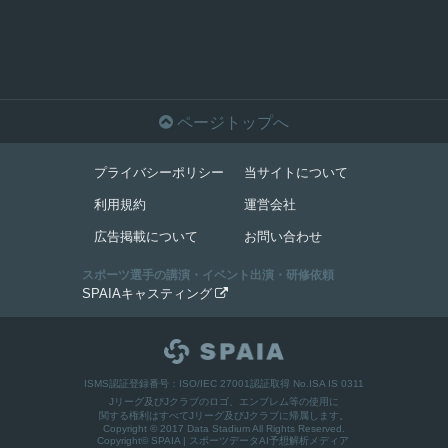

ページトップへ
プライバシーポリシー
当サイトについて
利用規約
運営会社
広告掲載について
お問い合わせ
スポーツ選手の講演・イベント出演・研修依頼
SPAIAキャスティング

ISMS認証登録番号：ISO/IEC 27001認証取得 No.ISA IS 0311
Jリーグ及びJクラブのロゴ、エンブレム等の使用に
関する権利はすべてJリーグ及びJクラブに帰属します。
Copyright © 2017 Data Stadium All Rights Reserved.
Copyright©
SPAIA | スポーツデータAI予想解析メディア