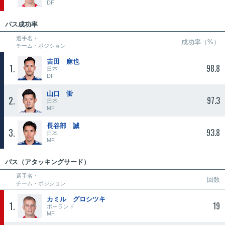
DF
パス成功率
選手名・
成功率（%）
チーム・ポジション
吉田 麻也
1
98.8
日本
DF
山口 蛍
2
97.3
日本
MF
長谷部 誠
3
93.8
日本
MF
パス（アタッキングサード）
選手名・
回数
チーム・ポジション
カミル グロシツキ
1
19
ポーランド
MF