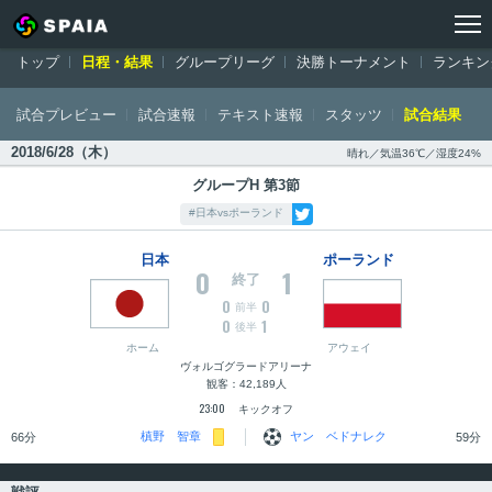
トップ
ワールドカップ ロシア大会
日程・結果
日本対ポーランド：
トップ
日程・結果
グループリーグ
決勝トーナメント
ランキン
試合プレビュー
試合速報
テキスト速報
スタッツ
試合結果
2018/6/28（木）
晴れ／気温36℃／湿度24%
グループH 第3節
#日本vsポーランド
日本
ポーランド
0
1
終了
0
0
前半
0
1
後半
ホーム
アウェイ
ヴォルゴグラードアリーナ
観客：42,189人
23:00
キックオフ
槙野 智章
ヤン ベドナレク
66分
59分