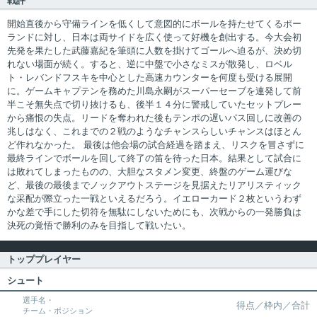
戦評
開始直後から守備ラインを低くして意図的にボールを持たせてくるポー
ランドに対し、日本は両サイドを広く使って好機を創出する。今大会初
先発を果たした武藤嘉紀を筆頭に人数を掛けてゴールへ迫るが、決め切
れない場面が続く。すると、逆に中盤で小さなミスが散発し、ロベル
ト・レバンドフスキを中心とした高速カウンターを何度も受ける展開
に。ゲームキャプテンを務めた川島永嗣がスーパーセーブを連発して前
半こそ無失点で切り抜けるも、後半１４分に警戒していたセットプレー
から痛恨の失点。リードを奪われた後もテンポの遅いパス回しに改善の
兆しはなく、これまでの２戦のようなチャンスらしいチャンスはほとん
ど作れなかった。 最後は他会場の試合経過を踏まえ、リスクを冒さずに
最終ラインでボールを回して終了の笛を待った日本。結果として試合に
は敗れてしまったものの、大胆なスタメン変更、終盤のゲーム運びな
ど、最後の最後までノックアウトステージを見据えたリアリスティック
な采配が際立った一戦といえるだろう。イエローカード２枚というわず
かな差で手にした切符を無駄にしないためにも、次戦からの一発勝負は
決死の覚悟で勝利のみを目指して戦いたい。
トッププレイヤー
シュート
選手名・
得点／枠内／合計
チーム・ポジション