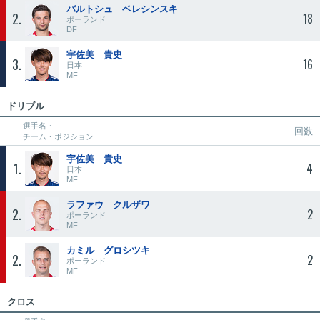
バルトシュ ベレシンスキ
2
18
ポーランド
DF
宇佐美 貴史
3
16
日本
MF
ドリブル
選手名・
回数
チーム・ポジション
宇佐美 貴史
1
4
日本
MF
ラファウ クルザワ
2
2
ポーランド
MF
カミル グロシツキ
2
2
ポーランド
MF
クロス