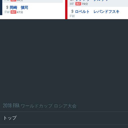
MF
79分
9
岡崎 慎司
9
ロベルト レバンドフスキ
FW
47分
FW
2018 FIFA ワールドカップ ロシア大会
トップ