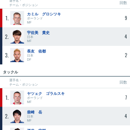
選手名・
回数
チーム・ポジション
カミル グロシツキ
1
9
ポーランド
MF
宇佐美 貴史
2
4
日本
MF
長友 佑都
3
2
日本
DF
タックル
選手名・
回数
チーム・ポジション
ヤツェク ゴラルスキ
1
7
ポーランド
MF
柴崎 岳
2
4
日本
MF