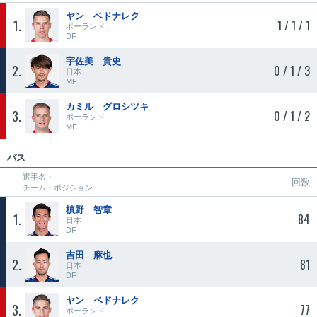
ヤン ベドナレク
1
1 / 1 / 1
ポーランド
DF
宇佐美 貴史
2
0 / 1 / 3
日本
MF
カミル グロシツキ
3
0 / 1 / 2
ポーランド
MF
パス
選手名・
回数
チーム・ポジション
槙野 智章
1
84
日本
DF
吉田 麻也
2
81
日本
DF
ヤン ベドナレク
3
77
ポーランド