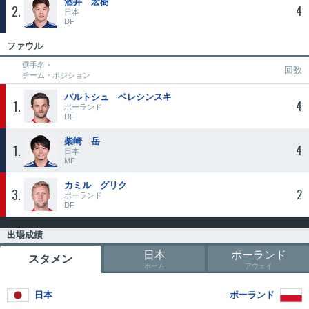
酒井 宏樹
2
4
日本
DF
ファウル
選手名・
回数
チーム・ポジション
バルトシュ ベレシンスキ
1
4
ポーランド
DF
柴崎 岳
1
4
日本
MF
カミル グリク
3
2
ポーランド
DF
出場成績
日本
ポーランド
スタメン
ホーム
アウェイ
日本
ポーランド