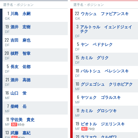
選手名・ポジション
選手名・ポジション
1
22
川島 永嗣
ウカシュ ファビアンスキ
GK
GK
19
3
酒井 宏樹
アルトゥル イェンドジェイ
チク
DF
DF
22
吉田 麻也
5
ヤン ベドナレク
DF
DF
20
槙野 智章
15
カミル グリク
DF
DF
5
長友 佑都
18
バルトシュ ベレシンスキ
DF
DF
21
酒井 高徳
10
グジェゴシュ クリホビアク
DF
MF
16
山口 蛍
6
ヤツェク ゴラルスキ
MF
MF
7
柴崎 岳
11
カミル グロシツキ
MF
MF
11
宇佐美 貴史
19
ピオトル ジエリンスキ
MF
65分
MF
79分
13
武藤 嘉紀
21
ラファウ クルザワ
FW
82分