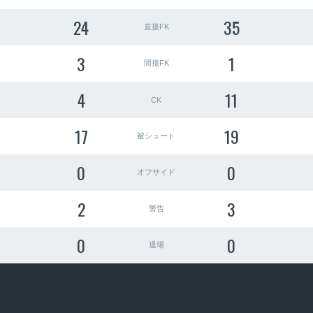
24
35
直接FK
3
1
間接FK
4
11
CK
17
19
被シュート
0
0
オフサイド
2
3
警告
0
0
退場