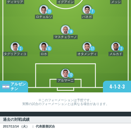
ディマリア
イグアイン
メッシ
20
7
ロチェルソ
バネガ
14
マスチェラーノ
3
16
17
2
タグリアフィコ
ロホ
オタメンディ
メルカド
12
アルマーニ
アルゼン
4-1-2-3
チン
※このフォーメーションは予想です。
実際の試合のフォーメーションとは異なる場合があります。
過去の対戦成績
2017/
11/14
（火）
代表親善試合