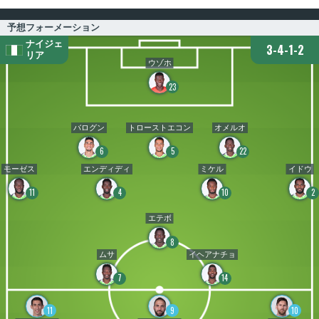
予想フォーメーション
ナイジェ
3-4-1-2
リア
ウゾホ
23
バログン
トローストエコン
オメルオ
6
5
22
モーゼス
エンディディ
ミケル
イドウ
11
4
10
2
エテボ
8
ムサ
イヘアナチョ
7
14
11
9
10