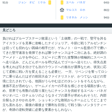
ジョン オビ ミケル
エベル バネガ
91分
64分
マルコス ロホ
86分
リオネル メッシ
94分
見どころ
負ければグループステージ敗退という「土俵際」の一戦で、堅守を誇る
アイスランドを見事に攻略したナイジェリア。今節に戦うアルゼンチン
は切っても切れない因縁の相手だが、ゲルノト・ロール監督の下で磨い
てきた堅守速攻を発揮できれば勝つチャンスは十二分にある。絶好調の
アーメド・ムサを中心に、スピードに秀でた攻撃陣が積極的にスペース
へ走り込み、どんどんボールを呼び込んでゴールへ迫りたい。得失点差
を考えれば引き分けでも次のラウンドへの進出が濃厚なため、状況に応
じて柔軟に戦い方を変えることも必要だ。 一方、リベンジを誓ってロシ
アに乗り込んだはずの前回大会ファイナリストが、かつてないほどの苦
境に立たされている。他国がうらやむほどのタレントをそろえながら、
連係不足が否めない。ゲームメイカーの不在を感じさせる場面が多いた
め、世界でも有数の点取り屋たちにチャンスを供給するエベル・バネガ
やジオバニ・ロチェルソのようなタイプの選手が求められそうだ。内部
分裂もささやかれる中、ショッキングな敗戦からチームとしてどこまで
立ち直れるか。最後の最後まで勝利を目指して戦う強いメンタリティー
が、奇跡の逆転突破に必要な要素かもしれない。