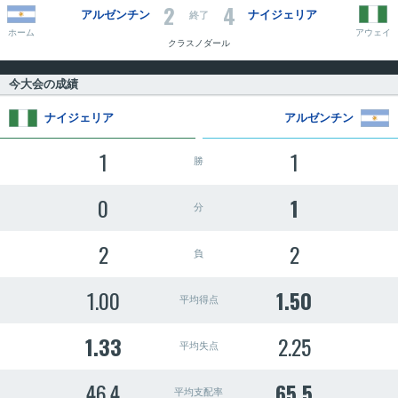
2
4
アルゼンチン
ナイジェリア
終了
ホーム
アウェイ
クラスノダール
今大会の成績
ナイジェリア
アルゼンチン
1
1
勝
0
1
分
2
2
負
1.00
1.50
平均得点
1.33
2.25
平均失点
46.4
65.5
平均支配率