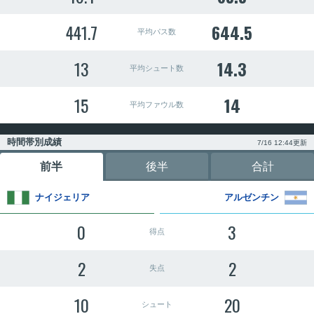
441.7
644.5
平均パス数
13
14.3
平均シュート数
15
14
平均ファウル数
時間帯別成績
7/16 12:44更新
前半
後半
合計
ナイジェリア
アルゼンチン
0
3
得点
2
2
失点
10
20
シュート