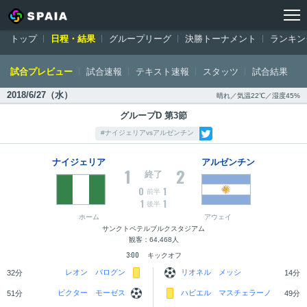
トップ
ワールドカップ ロシア大会
日程・結果
ナイジェリア対アル
トップ
日程・結果
グループリーグ
決勝トーナメント
ランキン
試合プレビュー
試合速報
テキスト速報
スタッツ
試合結果
2018/6/27（水）
晴れ／気温22℃／湿度45%
グループD 第3節
#ナイジェリアvsアルゼンチン
ナイジェリア
アルゼンチン
1
2
終了
0
1
前半
1
1
後半
ホーム
アウェイ
サンクトペテルブルクスタジアム
観客：64,468人
3:00
キックオフ
レオン バログン
リオネル メッシ
32分
14分
ビクター モーゼス
ハビエル マスチェラーノ
51分
49分