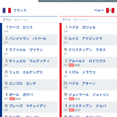
フランス
ペルー
選手名・ポジション
選手名・ポジション
1
1
ウーゴ ロリス
ペドロ ガジェセ
GK
GK
2
17
バンジャマン パバール
ルイス アドビンクラ
DF
DF
4
15
ラファエル ヴァラン
クリスティアン ラモス
DF
DF
5
2
サミュエル ウムティティ
アルベルト ロドリゲス
DF
DF
46分
21
6
リュカ エルナンデス
ミゲル トラウコ
DF
DF
13
23
エンゴロ カンテ
ペドロ アキーノ
MF
MF
6
19
ポール ポグバ
ジョシマール ジョトゥン
MF
MF
89分
46分
14
8
ブレーズ マテュイディ
クリスティアン クエバ
MF
MF
82分
10
18