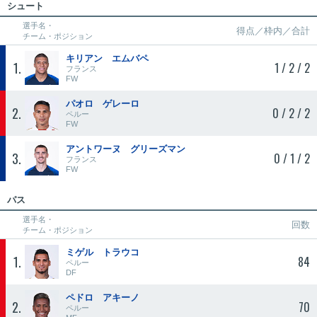
シュート
選手名・
得点／枠内／合計
チーム・ポジション
キリアン エムバペ
1
1 / 2 / 2
フランス
FW
パオロ ゲレーロ
2
0 / 2 / 2
ペルー
FW
アントワーヌ グリーズマン
3
0 / 1 / 2
フランス
FW
パス
選手名・
回数
チーム・ポジション
ミゲル トラウコ
1
84
ペルー
DF
ペドロ アキーノ
2
70
ペルー