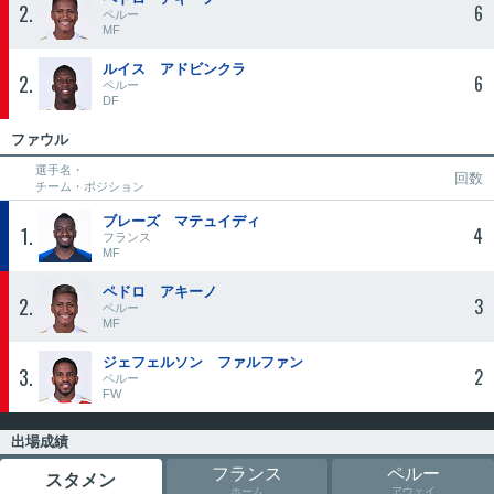
2
6
ペルー
MF
ルイス アドビンクラ
2
6
ペルー
DF
ファウル
選手名・
回数
チーム・ポジション
ブレーズ マテュイディ
1
4
フランス
MF
ペドロ アキーノ
2
3
ペルー
MF
ジェフェルソン ファルファン
3
2
ペルー
FW
出場成績
フランス
ペルー
スタメン
ホーム
アウェイ