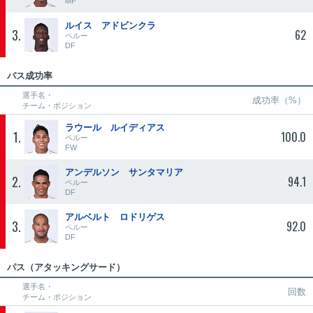
MF
ルイス アドビンクラ
3
62
ペルー
DF
パス成功率
選手名・
成功率（%）
チーム・ポジション
ラウール ルイディアス
1
100.0
ペルー
FW
アンデルソン サンタマリア
2
94.1
ペルー
DF
アルベルト ロドリゲス
3
92.0
ペルー
DF
パス（アタッキングサード）
選手名・
回数
チーム・ポジション