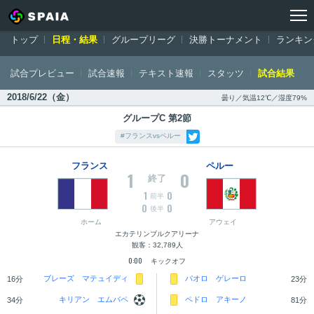
トップ
ワールドカップ ロシア大会
日程・結果
フランス対ペルー：
トップ
日程・結果
グループリーグ
決勝トーナメント
ランキン
試合プレビュー
試合速報
テキスト速報
スタッツ
試合結果
2018/6/22（金）
曇り／気温12℃／湿度79%
グループC 第2節
#フランスvsペルー
フランス
ペルー
1
0
終了
1
0
前半
0
0
後半
ホーム
アウェイ
エカテリンブルクアリーナ
観客：32,789人
0:00
キックオフ
ブレーズ マテュイディ
パオロ ゲレーロ
16分
23分
キリアン エムバペ
ペドロ アキーノ
34分
81分