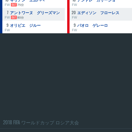
キリアン エムバペ
アンドレ カリージョ
FW
FW
75分
7
20
アントワーヌ グリーズマン
エディソン フローレス
FW
FW
80分
9
9
オリビエ ジルー
パオロ ゲレーロ
FW
FW
2018 FIFA ワールドカップ ロシア大会