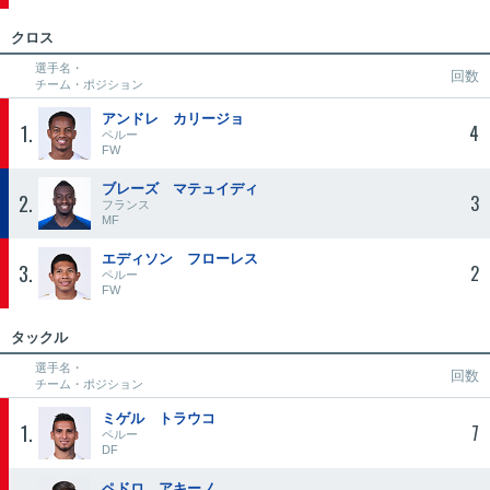
クロス
選手名・
回数
チーム・ポジション
アンドレ カリージョ
1
4
ペルー
FW
ブレーズ マテュイディ
2
3
フランス
MF
エディソン フローレス
3
2
ペルー
FW
タックル
選手名・
回数
チーム・ポジション
ミゲル トラウコ
1
7
ペルー
DF
ペドロ アキーノ