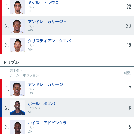
ミゲル トラウコ
1
22
ペルー
DF
アンドレ カリージョ
2
20
ペルー
FW
クリスティアン クエバ
3
19
ペルー
MF
ドリブル
選手名・
回数
チーム・ポジション
アンドレ カリージョ
1
7
ペルー
FW
ポール ポグバ
2
6
フランス
MF
ルイス アドビンクラ
3
5
ペルー
DF