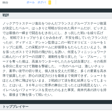
ポール ポグバ
86分
戦評
ノックアウトステージ進出をつかんだフランスとグループステージ敗退
が決定したペルー。はっきりと明暗が分かれた両チームだが、ピッチ上
では最後の一瞬まで闘志をむき出しにし、きっ抗した戦いを繰り広げ
た。 初戦で３トップがうまくかみ合わず、不安を残していたフランスだ
ったが、ディディエ・デシャン監督はこの一戦でオリビエ・ジルーを１
トップに起用。この采配がチームに好循環をもたらしたといえよう。体
を張ったポストで２列目の飛び出しを誘い、何度もフィニッシュワーク
に絡んだハイタワーの活躍で、連動性を取り戻した「レ・ブルー」。リ
ードを奪った後は、高速カウンターやしたたかな試合運びと、その長所
を存分に見せつけて難敵を撃破した。 一方のペルーは、激しいチェッ
ク、素早い攻守の切り替え、個人技を交えた打開と、多くの要素を高水
準で披露したが、肝心の決定力だけを最後まで発揮できず。シュートを
ほとんど枠に飛ばせないまま、２戦続けて涙を飲む結果となってしまっ
た。とはいえ、３６年ぶりに世界の舞台に立ったとは到底思えない、ハ
イレベルなパフォーマンスを見せたのもまた事実。南米代表の誇りを持
ち、最後まで胸を張って戦いたい。
トッププレイヤー