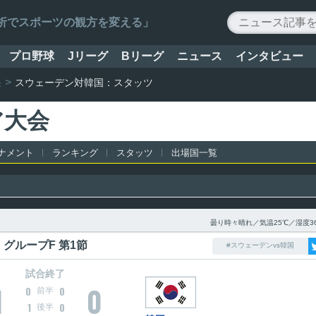
ータ解析でスポーツの観方を変える」
プロ野球
Jリーグ
Bリーグ
ニュース
インタビュー
果
スウェーデン対韓国：スタッツ
ア大会
ナメント
ランキング
スタッツ
出場国一覧
曇り時々晴れ／気温25℃／湿度3
グループF 第1節
#スウェーデンvs韓国
試合終了
1
0
0
0
前半
1
0
後半