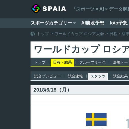
「スポーツ × AI × デ
スポーツカテゴリー
AI勝敗予想
toto予想

トップ
ワールドカップ ロシア大会
日程・結
ワールドカップ ロシ
トップ
日程・結果
グループリーグ
決勝トー
試合プレビュー
試合速報
スタッツ
試合結果
2018/6/18（月）