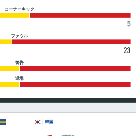
コーナーキック
5
ファウル
23
警告
退場
韓国