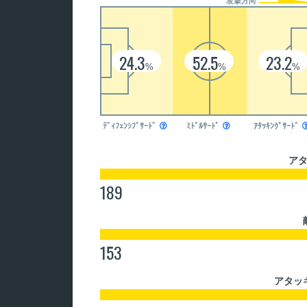
攻撃方向
24.3
52.5
23.2
%
%
%
ﾃﾞｨﾌｪﾝｼﾌﾞｻｰﾄﾞ

ﾐﾄﾞﾙｻｰﾄﾞ

ｱﾀｯｷﾝｸﾞｻｰﾄﾞ
ア
189
153
アタッ