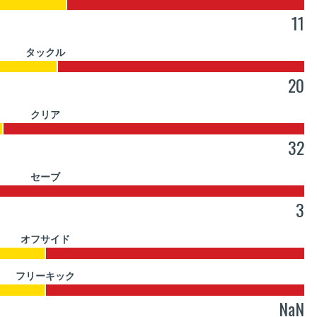
11
タックル
20
クリア
32
セーブ
3
オフサイド
フリーキック
NaN