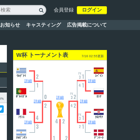
会員登録
ログイン

お知らせ
キャスティング
広告掲載について
W杯 トーナメント表
7/16 02:55更新
PK
2
1
ｳﾙｸﾞｱｲ
ｽﾍﾟｲﾝ
3
詳細
詳細
1
1
4
PK
0
2
ﾎﾟﾙﾄｶﾞﾙ
3
ﾛｼｱ
詳細
6%
詳細
詳細
2
2
4
PK
4
1
ﾌﾗﾝｽ
ｸﾛｱﾁｱ
3
4
2
詳細
詳細
3
1
2
1
2
ｱﾙｾﾞﾝﾁﾝ
ﾃﾞﾝﾏｰｸ