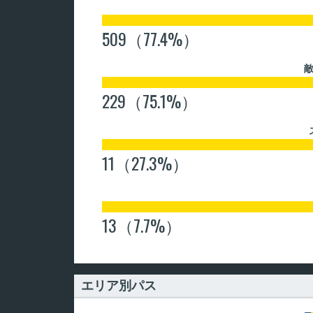
509（77.4%）
229（75.1%）
11（27.3%）
13（7.7%）
エリア別パス