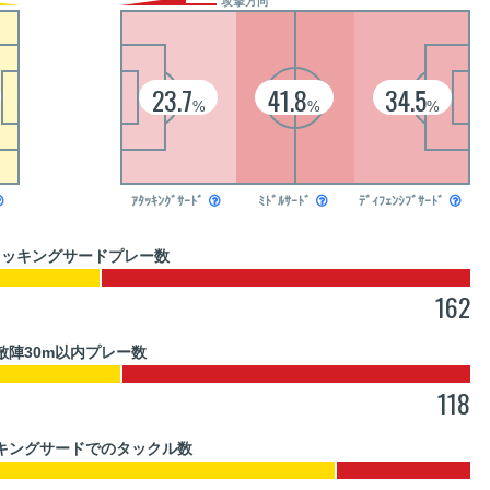
攻撃方向
23.7
41.8
34.5
%
%
%

ｱﾀｯｷﾝｸﾞｻｰﾄﾞ

ﾐﾄﾞﾙｻｰﾄﾞ

ﾃﾞｨﾌｪﾝｼﾌﾞｻｰﾄﾞ

タッキングサードプレー数
162
敵陣30m以内プレー数
118
キングサードでのタックル数