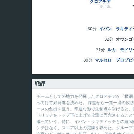
クロアチア
ホーム
30分
イバン ラキティ
32分
オウンゴ
71分
ルカ モドリ
89分
マルセロ ブロゾビ
戦評
チームとしての地力を発揮したクロアチアが「横綱
へ向けて好発進を決めた。 序盤から一進一退の攻
ースの創出を狙う。幸運な形で先制点を挙げると、
ドリッチをトップ下に上げて攻撃に専念させること
破っていく。特に、イバン・ラキティッチとの縦関
ンチはなく、スコア以上の完勝を収めた。グループ