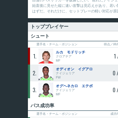
自慢のパスサッカーを披露したい。 敗れたナイジ
始直後に見せた縦に速い攻撃は見応えがあり、若い
はずだ。それだけに、セットプレーの軽い対応が原
トッププレイヤー
シュート
選手名・
チーム・ポジション
得点／枠
ルカ モドリッチ
1
1 
クロアチア
MF
オディオン イグアロ
2
0 
ナイジェリア
FW
オグヘネカロ エテボ
3
0 
ナイジェリア
MF
パス成功率
選手名・
チーム・ポジション
成功