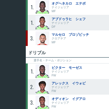
オグヘネカロ エテボ
1
ナイジェリア
MF
アブドゥラヒ シェフ
1
ナイジェリア
DF
マルセロ ブロゾビッチ
3
クロアチア
MF
ドリブル
選手名・
チーム・ポジション
ビクター モーゼス
1
ナイジェリア
FW
アレックス イウォビ
2
ナイジェリア
FW
オディオン イグアロ
3
ナイジェリア
FW