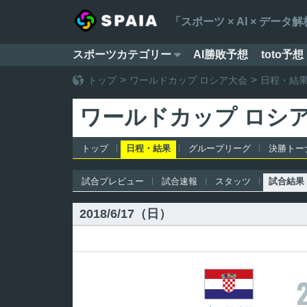
「スポーツ × AI × デ
スポーツカテゴリー
AI勝敗予想
toto予想

トップ
ワールドカップ ロシア大会
日程・結
ワールドカップ ロシ
トップ
日程・結果
グループリーグ
決勝トー
試合プレビュー
試合速報
スタッツ
試合結果
2018/6/17（日）