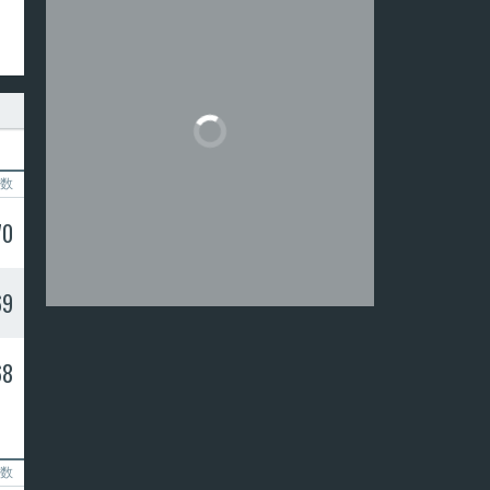
数
70
69
68
数