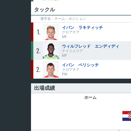
タックル
選手名・
チーム・ポジション
イバン ラキティッチ
1
クロアチア
MF
ウィルフレッド エンディディ
2
ナイジェリア
MF
イバン ペリシッチ
2
クロアチア
FW
出場成績
ホーム