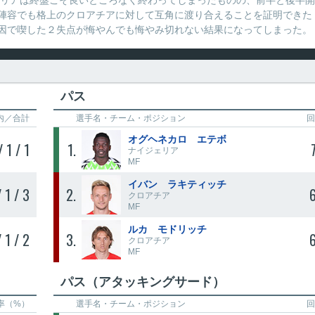
ェリアは終盤こそ良いところなく終わってしまったものの、前半と後半開
陣容でも格上のクロアチアに対して互角に渡り合えることを証明できた
因で喫した２失点が悔やんでも悔やみ切れない結果になってしまった。
パス
内／合計
選手名・
チーム・ポジション
回
オグヘネカロ エテボ
/ 1 / 1
1
ナイジェリア
MF
イバン ラキティッチ
/ 1 / 3
2
クロアチア
MF
ルカ モドリッチ
/ 1 / 2
3
クロアチア
MF
パス（アタッキングサード）
率（%）
選手名・
チーム・ポジション
回