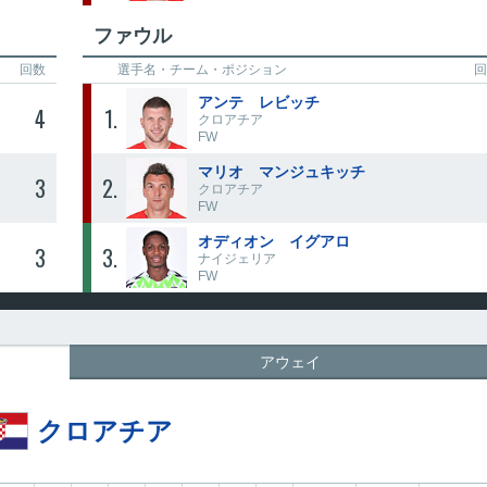
ファウル
回数
選手名・
チーム・ポジション
回
アンテ レビッチ
4
1
クロアチア
FW
マリオ マンジュキッチ
3
2
クロアチア
FW
オディオン イグアロ
3
3
ナイジェリア
FW
アウェイ
クロアチア