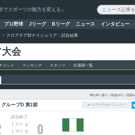
ータ解析でスポーツの観方を変える」
プロ野球
Jリーグ
Bリーグ
ニュース
インタビュー
果
クロアチア対ナイジェリア：試合結果
ア大会
ナメント
ランキング
スタッツ
出場国一覧
晴れ時々曇り／気温20℃／湿度6
グループD 第1節
#クロアチアvsナイジェリア
試合終了
2
0
1
0
前半
1
0
後半