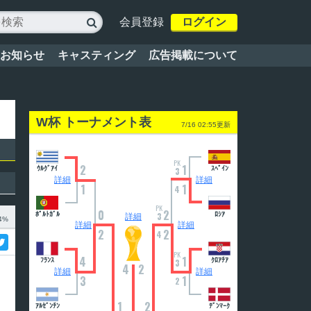
会員登録
ログイン

お知らせ
キャスティング
広告掲載について
W杯 トーナメント表
7/16 02:55更新
PK
2
1
ｳﾙｸﾞｱｲ
ｽﾍﾟｲﾝ
3
詳細
詳細
1
1
4
PK
0
2
ﾎﾟﾙﾄｶﾞﾙ
3
ﾛｼｱ
詳細
4%
詳細
詳細
2
2
4
PK
4
1
ﾌﾗﾝｽ
ｸﾛｱﾁｱ
3
4
2
詳細
詳細
3
1
2
1
2
ｱﾙｾﾞﾝﾁﾝ
ﾃﾞﾝﾏｰｸ