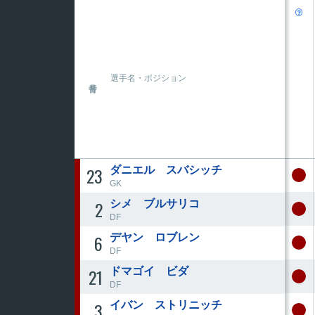

選手名・ポジション
23
ダニエル スバシッチ
GK
2
シメ ブルサリコ
DF
6
デヤン ロブレン
DF
21
ドマゴイ ビダ
DF
3
イバン ストリニッチ