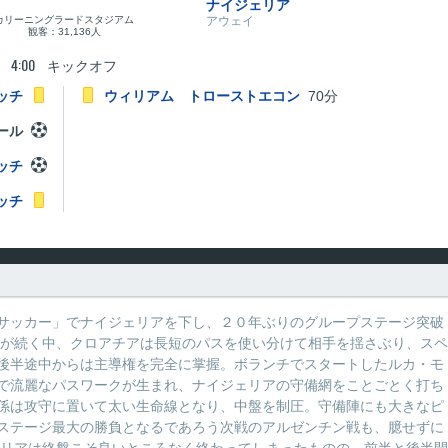
ナイジェリア
カリーニングラードスタジアム
アウェイ
観客：31,136人
4:00
キックオフ
ッチ
ウィリアム トローストエコン
70分
ール
ッチ
ッチ
サッカー」でナイジェリアを下し、２０年ぶりのグループステージ突破
防が続く中、クロアチアは長短のパスを使い分けて相手を揺さぶり、スペ
後半途中からは主導権を完全に掌握。ボランチでスタートしたルカ・モ
で流麗なパスワークが生まれ、ナイジェリアの守備網をことごとく打ち
係は攻守に置いて太い生命線となり、中盤を制圧。守備陣にも大きなピ
ステージ最大の勝負となるであろう次戦のアルゼンチン戦も、臆せずに