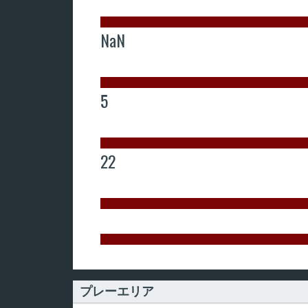
NaN
5
22
プレーエリア