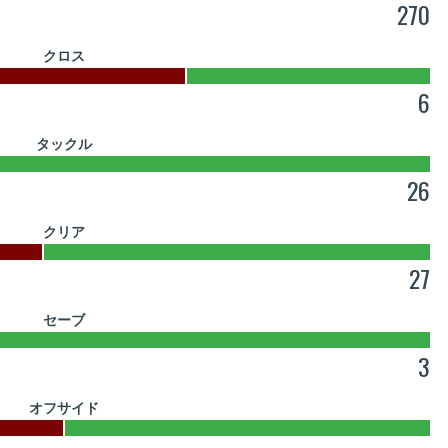
270
クロス
6
タックル
26
クリア
27
セーブ
3
オフサイド