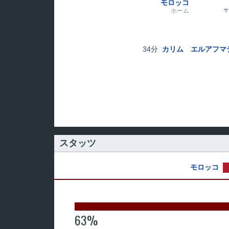
モロッコ
ホーム
サ
34分
カリム エルアフマ
スタッツ
モロッコ
63%