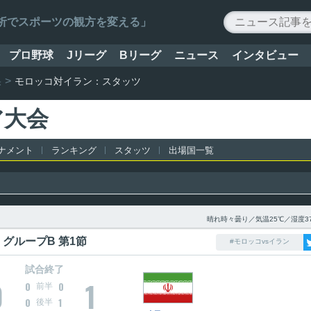
ータ解析でスポーツの観方を変える」
プロ野球
Jリーグ
Bリーグ
ニュース
インタビュー
果
モロッコ対イラン：スタッツ
ア大会
ナメント
ランキング
スタッツ
出場国一覧
晴れ時々曇り／気温25℃／湿度3
グループB 第1節
#モロッコvsイラン
試合終了
0
1
0
0
前半
0
1
後半