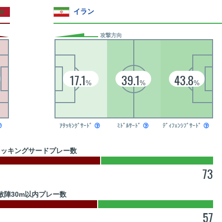
イラン
攻撃方向
17.1
39.1
43.8
%
%
%

ｱﾀｯｷﾝｸﾞｻｰﾄﾞ

ﾐﾄﾞﾙｻｰﾄﾞ

ﾃﾞｨﾌｪﾝｼﾌﾞｻｰﾄﾞ

タッキングサードプレー数
73
敵陣30m以内プレー数
57