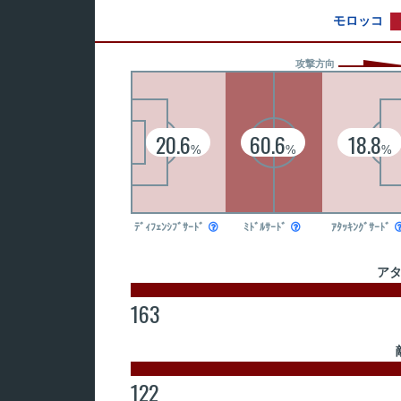
モロッコ
攻撃方向
20.6
60.6
18.8
%
%
%
ﾃﾞｨﾌｪﾝｼﾌﾞｻｰﾄﾞ

ﾐﾄﾞﾙｻｰﾄﾞ

ｱﾀｯｷﾝｸﾞｻｰﾄﾞ
ア
163
122