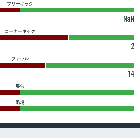
フリーキック
NaN
コーナーキック
2
ファウル
14
警告
退場