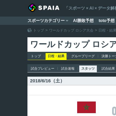
「スポーツ × AI × デ
スポーツカテゴリー
AI勝敗予想
toto予想

トップ
ワールドカップ ロシア大会
日程・結
ワールドカップ ロシ
トップ
日程・結果
グループリーグ
決勝トー
試合プレビュー
試合速報
スタッツ
試合結果
2018/6/16（土）