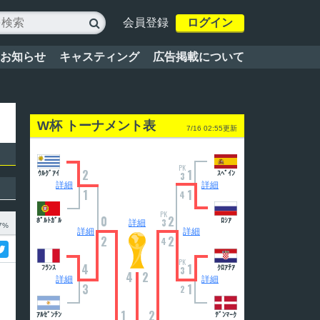
会員登録
ログイン

お知らせ
キャスティング
広告掲載について
W杯 トーナメント表
7/16 02:55更新
PK
2
1
ｳﾙｸﾞｱｲ
ｽﾍﾟｲﾝ
3
詳細
詳細
1
1
4
PK
0
2
ﾎﾟﾙﾄｶﾞﾙ
3
ﾛｼｱ
詳細
7%
詳細
詳細
2
2
4
PK
4
1
ﾌﾗﾝｽ
ｸﾛｱﾁｱ
3
4
2
詳細
詳細
3
1
2
1
2
ｱﾙｾﾞﾝﾁﾝ
ﾃﾞﾝﾏｰｸ