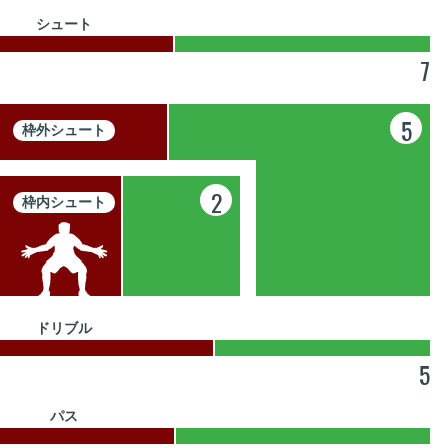
シュート
7
5
枠外シュート
2
枠内シュート
ドリブル
5
パス