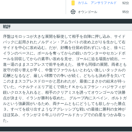
カリム アンサリファルド
92分
オウンゴール
95分
戦評
序盤はモロッコが大きな展開を駆使して相手を自陣に押し込み、サイド
バックに起用されたノルディン・アムラバトの攻め上がりを生かして右
サイドを中心に攻め込む。だが、好機を仕留め切れずにいると、徐々に
イランのペースに。ボールを奪ってからの鋭いカウンターやセカンドボ
ールを回収してからの素早い攻めを見せ、ゴールに迫る場面が続出。一
進一退のままスコアレスで前半を終えた。 後半も同様の展開。両者とも
攻守の切り替えが早く、中盤でファウルもいとわない激しいタックルの
応酬となるなど、厳しい球際での争いが続く。どちらも決め手を欠いて
このままスコアレスドローかと思われたが、最後にまさかの結末が待っ
ていた。ペナルティエリア近くで得たＦＫからエフサン・ハジサフィが
鋭いクロスを入れると、相手のクリアミスを誘ってオウンゴールで決勝
点が決まり、イランが勝利を収めた。 グループ内にスペイン、ポルトガ
ルという強豪国がいるため、両チームともにどうしても欲しかった勝点
３。すべてを絞り出すようなアグレッシブな戦いの最後に勝利の女神が
ほほ笑み、イランが２０年ぶりのワールドカップでの白星をつかみ取っ
た。