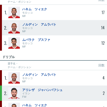
チーム・ポジション
ハキム ツィエク
1
17
モロッコ
MF
ノルディン アムラバト
2
14
モロッコ
MF
ムバラク ブスファ
3
12
モロッコ
MF
ドリブル
選手名・
回数
チーム・ポジション
ノルディン アムラバト
1
4
モロッコ
MF
アリレザ ジャハンバフシュ
2
2
イラン
FW
ハキム ツィエク