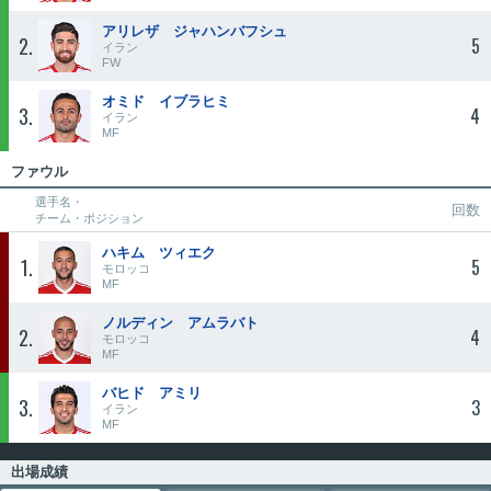
アリレザ ジャハンバフシュ
2
5
イラン
FW
オミド イブラヒミ
3
4
イラン
MF
ファウル
選手名・
回数
チーム・ポジション
ハキム ツィエク
1
5
モロッコ
MF
ノルディン アムラバト
2
4
モロッコ
MF
バヒド アミリ
3
3
イラン
MF
出場成績