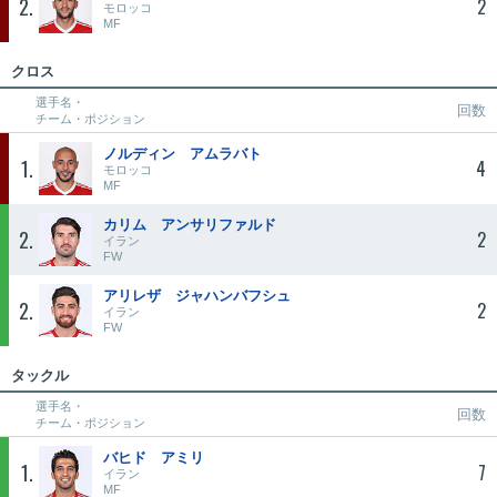
2
2
モロッコ
MF
クロス
選手名・
回数
チーム・ポジション
ノルディン アムラバト
1
4
モロッコ
MF
カリム アンサリファルド
2
2
イラン
FW
アリレザ ジャハンバフシュ
2
2
イラン
FW
タックル
選手名・
回数
チーム・ポジション
バヒド アミリ
1
7
イラン
MF