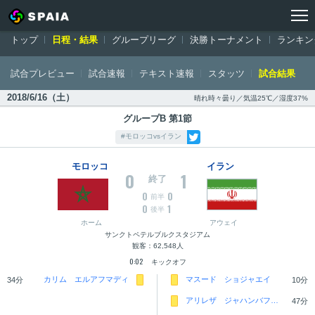
トップ
ワールドカップ ロシア大会
日程・結果
モロッコ対イラン：
トップ
日程・結果
グループリーグ
決勝トーナメント
ランキン
試合プレビュー
試合速報
テキスト速報
スタッツ
試合結果
2018/6/16（土）
晴れ時々曇り／気温25℃／湿度37%
グループB 第1節
#モロッコvsイラン
モロッコ
イラン
0
1
終了
0
0
前半
0
1
後半
ホーム
アウェイ
サンクトペテルブルクスタジアム
観客：62,548人
0:02
キックオフ
カリム エルアフマディ
マスード ショジャエイ
34分
10分
アリレザ ジャハンバフシュ
47分