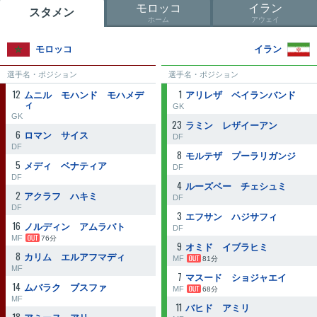
モロッコ
イラン
スタメン
ホーム
アウェイ
モロッコ
イラン
選手名・ポジション
選手名・ポジション
12
1
ムニル モハンド モハメデ
アリレザ ベイランバンド
ィ
GK
GK
23
ラミン レザイーアン
6
ロマン サイス
DF
DF
8
モルテザ プーラリガンジ
5
メディ ベナティア
DF
DF
4
ルーズベー チェシュミ
2
アクラフ ハキミ
DF
DF
3
エフサン ハジサフィ
16
ノルディン アムラバト
DF
MF
76分
9
オミド イブラヒミ
8
カリム エルアフマディ
MF
81分
MF
7
マスード ショジャエイ
14
ムバラク ブスファ
MF
68分
MF
11
バヒド アミリ