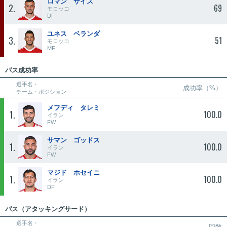
ロマン サイス
2
69
モロッコ
DF
ユネス ベランダ
3
51
モロッコ
MF
パス成功率
選手名・
成功率（%）
チーム・ポジション
メフディ タレミ
1
100.0
イラン
FW
サマン ゴッドス
1
100.0
イラン
FW
マジド ホセイニ
1
100.0
イラン
DF
パス（アタッキングサード）
選手名・
回数