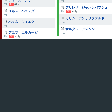
18
アミーヌ アリ
MF
MF
82分
18
アリレザ ジャハンバフシュ
10
ユネス ベランダ
FW
85分
MF
10
カリム アンサリファルド
7
ハキム ツィエク
FW
MF
20
サルダル アズムン
9
アユブ エルカービ
FW
FW
77分