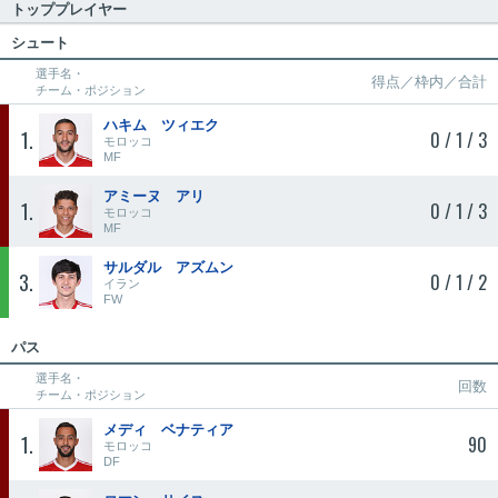
トッププレイヤー
シュート
選手名・
得点／枠内／合計
チーム・ポジション
ハキム ツィエク
1
0 / 1 / 3
モロッコ
MF
アミーヌ アリ
1
0 / 1 / 3
モロッコ
MF
サルダル アズムン
3
0 / 1 / 2
イラン
FW
パス
選手名・
回数
チーム・ポジション
メディ ベナティア
1
90
モロッコ
DF