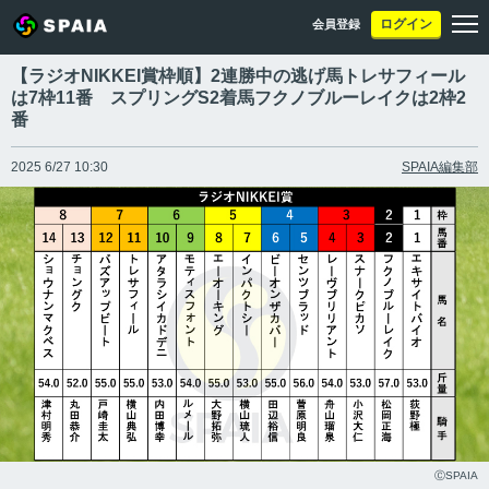
ログイン
会員登録
【ラジオNIKKEI賞枠順】2連勝中の逃げ馬トレサフィール
は7枠11番 スプリングS2着馬フクノブルーレイクは2枠2
番
2025 6/27 10:30
SPAIA編集部
ⒸSPAIA