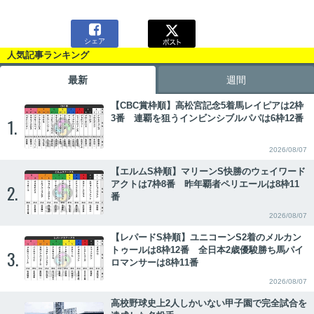

シェア
人気記事ランキング
最新
週間
【CBC賞枠順】高松宮記念5着馬レイピアは2枠
3番 連覇を狙うインビンシブルパパは6枠12番
1.
2026/08/07
【エルムS枠順】マリーンS快勝のウェイワード
アクトは7枠8番 昨年覇者ペリエールは8枠11
2.
番
2026/08/07
【レパードS枠順】ユニコーンS2着のメルカン
トゥールは8枠12番 全日本2歳優駿勝ち馬パイ
3.
ロマンサーは8枠11番
2026/08/07
高校野球史上2人しかいない甲子園で完全試合を