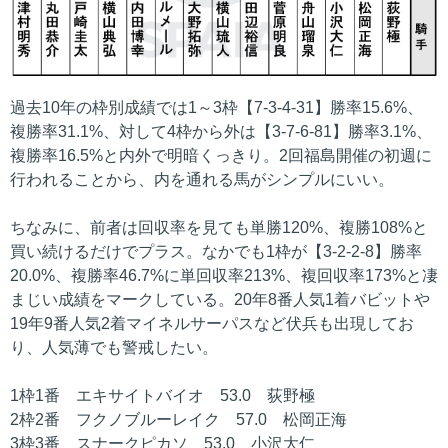
過去10年の枠別成績では1～3枠【7-3-4-31】勝率15.6%、
複勝率31.1%、対して4枠から外は【3-7-6-81】勝率3.1%、
複勝率16.5%と内外で明暗くっきり。2回福島開催の初週に
行われることから、内を通れる馬がシンプルにいい。
ちなみに、前者は回収率を見ても単勝120%、複勝108%と
買い続けるだけでプラス。なかでも1枠が【3-2-2-8】勝率
20.0%、複勝率46.7%に単回収率213%、複回収率173%と凄
まじい成績をマークしている。20年8番人気1着バビットや
19年9番人気2着マイネルサーパスなど伏兵も出現してお
り、人気薄でも警戒したい。
1枠1番 エキサイトバイオ 53.0 荻野極
2枠2番 フクノブルーレイク 57.0 松岡正海
3枠3番 スナークピカソ 53.0 小沢大仁