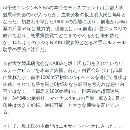
AI予想エンジンKAIBAの本命モティスフォントは京都大学
競馬研究会の×が入ったが、血統分析の坂上明大氏は無印と
なった。初勝利を挙げた1800mの距離に戻り、前走から3kg
減の斤量54kgは魅力的。僅差とはいえ前走は1勝クラス戦で
敗れており、初重賞挑戦でどこまでやれるかは未知数だ
が、10年ぶりのラジオNIKKEI賞参戦となる名手C.ルメール
騎手の手腕に注目だ。
京都大学競馬研究会はKAIBAも坂上氏も印を入れていない
スナークピカソを本命に抜擢。前走・白百合S（L）は6着
に敗れたが、前半1000m57秒9のハイペースを逃げて最後は
失速。それでも勝ち馬と0秒5差なら展開を考えれば悪い内
容ではなく、「福島芝1800m替わり、開幕週の超高速馬
場、3枠3番の絶好枠、マイナス4キロの斤量、叩き2走目と
条件は大きく好転。逆転可能」と大きな期待を寄せてい
る。
そして、坂上氏の本命印はエキサイトバイオに入った。こ