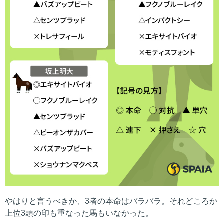
やはりと言うべきか、3者の本命はバラバラ。それどころか
上位3頭の印も重なった馬もいなかった。