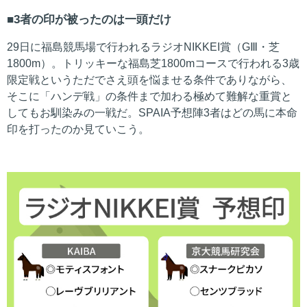
3者の印が被ったのは一頭だけ
29日に福島競馬場で行われるラジオNIKKEI賞（GⅢ・芝
1800m）。トリッキーな福島芝1800mコースで行われる3歳
限定戦というただでさえ頭を悩ませる条件でありながら、
そこに「ハンデ戦」の条件まで加わる極めて難解な重賞と
してもお馴染みの一戦だ。SPAIA予想陣3者はどの馬に本命
印を打ったのか見ていこう。