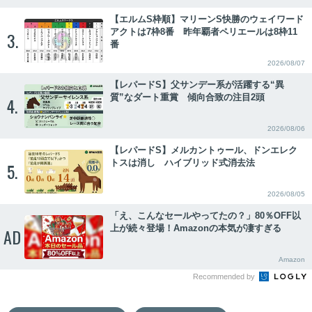
【エルムS枠順】マリーンS快勝のウェイワード
アクトは7枠8番 昨年覇者ペリエールは8枠11
3.
番
2026/08/07
【レパードS】父サンデー系が活躍する“異
質”なダート重賞 傾向合致の注目2頭
4.
2026/08/06
【レパードS】メルカントゥール、ドンエレク
トスは消し ハイブリッド式消去法
5.
2026/08/05
「え、こんなセールやってたの？」80％OFF以
上が続々登場！Amazonの本気が凄すぎる
AD
Amazon
Recommended by