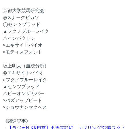
京都大学競馬研究会
◎スナークピカソ
◯センツブラッド
▲フクノブルーレイク
△インパクトシー
×エキサイトバイオ
×モティスフォント
坂上明大（血統分析）
◎エキサイトバイオ
○フクノブルーレイク
▲センツブラッド
△ビーオンザカバー
×バズアップビート
×ショウナンマクベス
《関連記事》
・
【ラジオNIKKEI賞】出馬表詳細 スプリングS2着フクノ