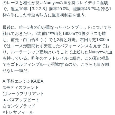
のレースと相性が良いNureyevの血を持つレイデオロ産駒
で、過去10年【3-2-2-8】勝率20.0%、複勝率46.7%を誇る1
枠を手にした幸運も味方に重賞初制覇を狙う。
最後に、唯一3者の印が重なったセンツブラッドについても
触れておきたい。2走前に中山芝1800mで1勝クラスを勝
ち、前走・白百合S（L）でも2着と好走。右回り芝1800m
ではコース形態問わず安定したパフォーマンスを見せてお
り、ルーラーシップ産駒ということで上述したNureyevの血
も持っている。昨年のオフトレイルに続き、この夏の福島
でもゴドルフィンブルーが躍動するのか。こちらも目が離
せない一頭だ。
AI予想エンジンKAIBA
◎モティスフォント
◯レーヴブリリアント
▲バズアップビート
△センツブラッド
×トレサフィール